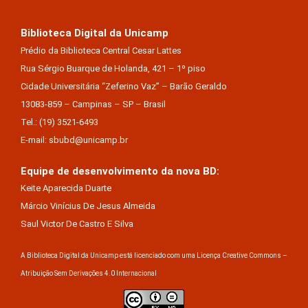
Biblioteca Digital da Unicamp
Prédio da Biblioteca Central Cesar Lattes
Rua Sérgio Buarque de Holanda, 421 – 1º piso
Cidade Universitária “Zeferino Vaz” – Barão Geraldo
13083-859 – Campinas – SP – Brasil
Tel.: (19) 3521-6493
E-mail: sbubd@unicamp.br
Equipe de desenvolvimento da nova BD:
Keite Aparecida Duarte
Márcio Vinícius De Jesus Almeida
Saul Victor De Castro E Silva
A Biblioteca Digital da Unicamp está licenciado com uma Licença Creative Commons –
Atribuição Sem Derivações 4.0 Internacional