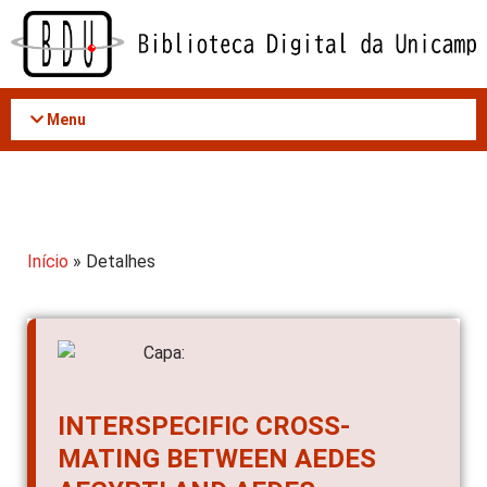
Acessar
o
conteúdo
Menu
Início
» Detalhes
INTERSPECIFIC CROSS-
MATING BETWEEN AEDES
AEGYPTI AND AEDES