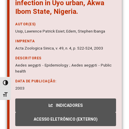
infection in Uyo urban, Akwa
Ibom State, Nigeria.
AUTOR(ES)
Usip, Lawrence Patrick Esiet; Edem, Stephen Ibanga
IMPRENTA
Acta Zoologica Sinica, v. 49, n. 4, p. 522-524, 2003
DESCRITORES
Aedes aegypti - Epidemiology ; Aedes aegypti - Public
health
DATA DE PUBLICAÇÃO:
Alternar alto contraste
2003
Alternar tamanho da fonte
INDICADORES
ACESSO ELETRÔNICO (EXTERNO)