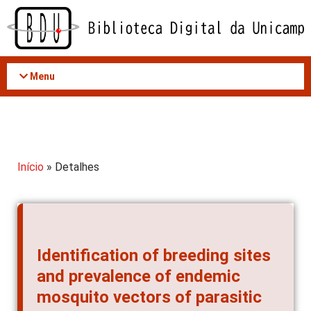
Acessar
o
conteúdo
Menu
Início
» Detalhes
Identification of breeding sites
and prevalence of endemic
mosquito vectors of parasitic