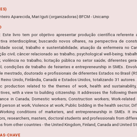
ES)
nteiro Aparecida, Mari Iguti (organizadoras) BFCM - Unicamp
O
 Este livro tem por objetivo apresentar produção científica referente 
tiva interdisciplinar, buscando novos olhares, na perspectiva de cons
ldade social, trabalho e sustentabilidade; atuação da enfermeira no Ca
ção civil; câncer relacionado ao trabalho; psychological well-being; tra
o; violência no trabalho; licitação pública no setor saúde; diferentes ger
l; condições de trabalho de feirantes e entrepreneurship in SMEs.. Env
de mestrado, doutorado e profissionais de diferentes Estados no Brasil (
- Reino Unido, Finlândia, Canadá e Estados Unidos, totalizando 31 autores.
fic production related to the themes of work, health and sustainability,
ives, with a view to building citizenship. It addresses the following theme
ance in Canada; Domestic workers; Construction workers; Work-related c
 person at work; Violence at work; Public bidding in the health sector; Di
 Working conditions of marketers, and entrepreneurship in SMEs. It in
rs, researchers, masters, doctoral students and professionals from differe
as from other countries - the United Kingdom, Finland, Canada and United St
RAS-CHAVE