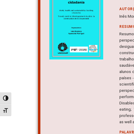
AUTOR(
Inês Mo
RESUM
Resumo:
perspec
desigua
constru
trabalh
saudáve
alunos 
países 
scienti
perspect
perform
Alternar alto contraste
Disabled
eating;
Alternar tamanho da fonte
professo
as well 
PALAV