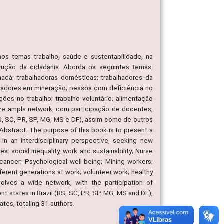
aos temas trabalho, saúde e sustentabilidade, na
trução da cidadania. Aborda os seguintes temas:
nadá; trabalhadoras domésticas; trabalhadores da
balhadores em mineração; pessoa com deficiência no
ações no trabalho; trabalho voluntário; alimentação
olve ampla network, com participação de docentes,
RS, SC, PR, SP, MG, MS e DF), assim como de outros
 Abstract: The purpose of this book is to present a
 in an interdisciplinary perspective, seeking new
s: social inequality, work and sustainability; Nurse
ancer; Psychological well-being; Mining workers;
fferent generations at work; volunteer work; healthy
volves a wide network, with the participation of
nt states in Brazil (RS, SC, PR, SP, MG, MS and DF),
ates, totaling 31 authors.