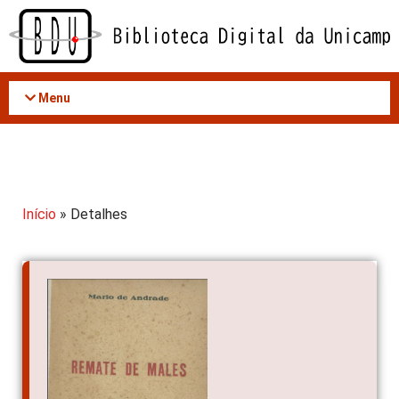
Acessar
o
conteúdo
Menu
Início
» Detalhes