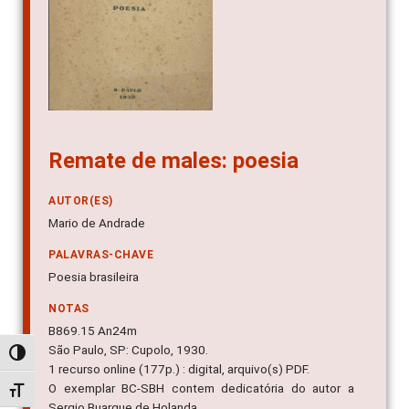
Remate de males: poesia
AUTOR(ES)
Mario de Andrade
PALAVRAS-CHAVE
Poesia brasileira
NOTAS
B869.15 An24m
São Paulo, SP: Cupolo, 1930.
Alternar alto contraste
1 recurso online (177p.) : digital, arquivo(s) PDF.
O exemplar BC-SBH contem dedicatória do autor a
Alternar tamanho da fonte
Sergio Buarque de Holanda.