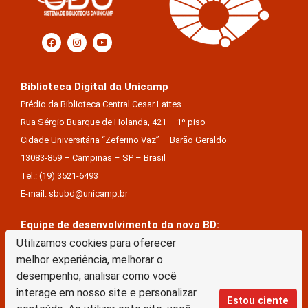
Biblioteca Digital da Unicamp
Prédio da Biblioteca Central Cesar Lattes
Rua Sérgio Buarque de Holanda, 421 – 1º piso
Cidade Universitária “Zeferino Vaz” – Barão Geraldo
13083-859 – Campinas – SP – Brasil
Tel.: (19) 3521-6493
E-mail: sbubd@unicamp.br
Equipe de desenvolvimento da nova BD:
Keite Aparecida Duarte
Utilizamos cookies para oferecer
melhor experiência, melhorar o
Márcio Vinícius De Jesus Almeida
desempenho, analisar como você
Saul Victor De Castro E Silva
interage em nosso site e personalizar
Estou ciente