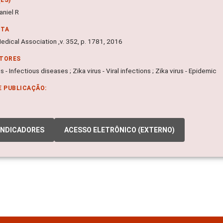
aniel R
NTA
Medical Association ,v. 352, p. 1781, 2016
ITORES
us - Infectious diseases ; Zika virus - Viral infections ; Zika virus - Epidemic
E PUBLICAÇÃO:
INDICADORES
ACESSO ELETRÔNICO (EXTERNO)