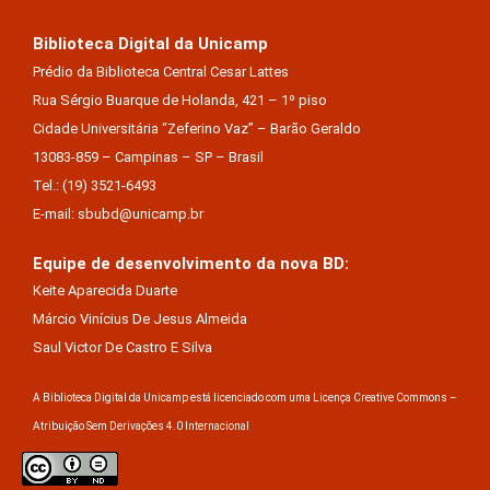
Biblioteca Digital da Unicamp
Prédio da Biblioteca Central Cesar Lattes
Rua Sérgio Buarque de Holanda, 421 – 1º piso
Cidade Universitária “Zeferino Vaz” – Barão Geraldo
13083-859 – Campinas – SP – Brasil
Tel.: (19) 3521-6493
E-mail: sbubd@unicamp.br
Equipe de desenvolvimento da nova BD:
Keite Aparecida Duarte
Márcio Vinícius De Jesus Almeida
Saul Victor De Castro E Silva
A Biblioteca Digital da Unicamp está licenciado com uma Licença Creative Commons –
Atribuição Sem Derivações 4.0 Internacional