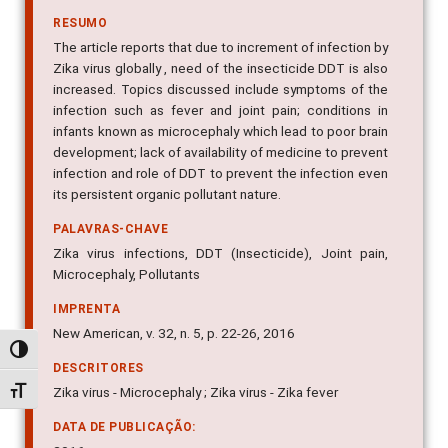
RESUMO
The article reports that due to increment of infection by
Zika virus globally , need of the insecticide DDT is also
increased. Topics discussed include symptoms of the
infection such as fever and joint pain; conditions in
infants known as microcephaly which lead to poor brain
development; lack of availability of medicine to prevent
infection and role of DDT to prevent the infection even
its persistent organic pollutant nature.
PALAVRAS-CHAVE
Zika virus infections, DDT (Insecticide), Joint pain,
Microcephaly, Pollutants
IMPRENTA
New American, v. 32, n. 5, p. 22-26, 2016
Alternar alto contraste
DESCRITORES
Zika virus - Microcephaly ; Zika virus - Zika fever
Alternar tamanho da fonte
DATA DE PUBLICAÇÃO: