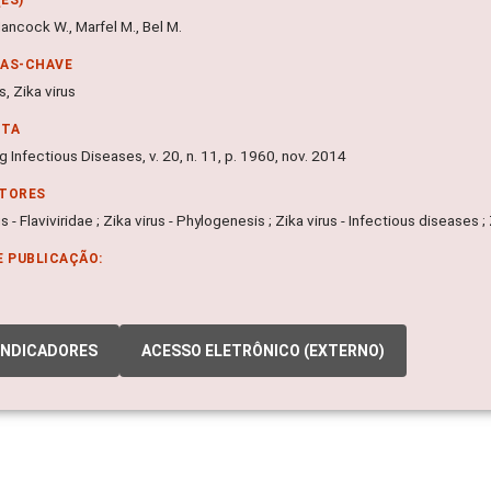
ancock W., Marfel M., Bel M.
RAS-CHAVE
s, Zika virus
NTA
 Infectious Diseases, v. 20, n. 11, p. 1960, nov. 2014
ITORES
us - Flaviviridae ; Zika virus - Phylogenesis ; Zika virus - Infectious diseases ;
E PUBLICAÇÃO:
INDICADORES
ACESSO ELETRÔNICO (EXTERNO)