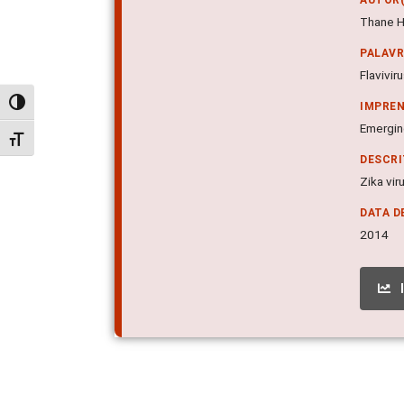
Thane H
PALAV
Flaviviru
Alternar alto contraste
IMPRE
Emerging
Alternar tamanho da fonte
DESCR
Zika vir
DATA D
2014