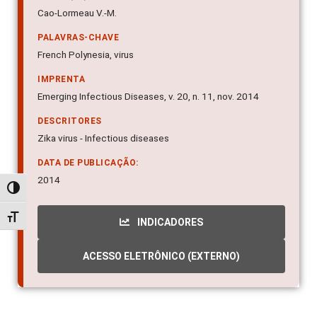
Cao-Lormeau V.-M.
PALAVRAS-CHAVE
French Polynesia, virus
IMPRENTA
Emerging Infectious Diseases, v. 20, n. 11, nov. 2014
DESCRITORES
Zika virus - Infectious diseases
DATA DE PUBLICAÇÃO:
2014
Alternar alto contraste
Alternar tamanho da fonte
INDICADORES
ACESSO ELETRÔNICO (EXTERNO)