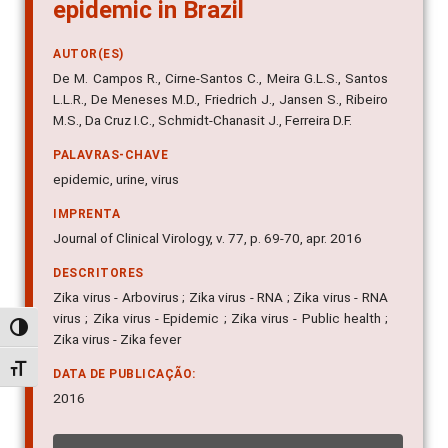
epidemic in Brazil
AUTOR(ES)
De M. Campos R., Cirne-Santos C., Meira G.L.S., Santos
L.L.R., De Meneses M.D., Friedrich J., Jansen S., Ribeiro
M.S., Da Cruz I.C., Schmidt-Chanasit J., Ferreira D.F.
PALAVRAS-CHAVE
epidemic, urine, virus
IMPRENTA
Journal of Clinical Virology, v. 77, p. 69-70, apr. 2016
DESCRITORES
Zika virus - Arbovirus ; Zika virus - RNA ; Zika virus - RNA
virus ; Zika virus - Epidemic ; Zika virus - Public health ;
Alternar alto contraste
Zika virus - Zika fever
Alternar tamanho da fonte
DATA DE PUBLICAÇÃO:
2016