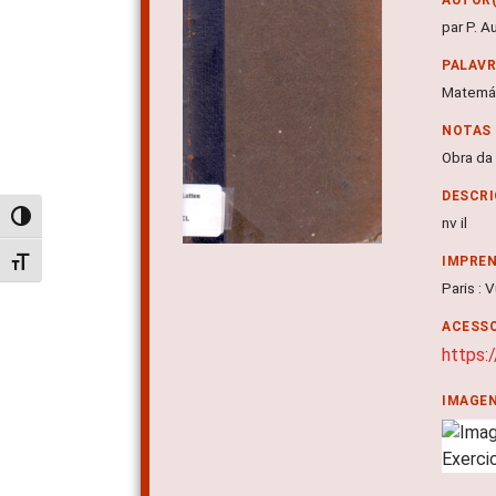
par P. A
PALAV
Matemá
NOTAS
Obra da
DESCRI
Alternar alto contraste
nv il
IMPRE
Alternar tamanho da fonte
Paris : 
ACESSO
https:
IMAGE