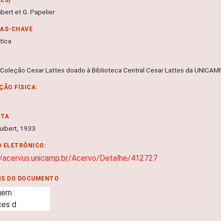
ubert et G. Papelier
RAS-CHAVE
tica
 Coleção Cesar Lattes doado à Biblioteca Central Cesar Lattes da UNICA
ÇÃO FÍSICA:
NTA
Vuibert, 1933
 ELETRÔNICO:
//acervus.unicamp.br/Acervo/Detalhe/412727
NS DO DOCUMENTO