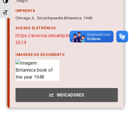
766p il
Alternar alto contraste
IMPRENTA
Alternar tamanho da fonte
Chicago, IL : Encyclopaedia Britannica, 1948
ACESSO ELETRÔNICO:
https://acervus.unicamp.br/Acervo/Detalhe/41
2614
IMAGENS DO DOCUMENTO
INDICADORES