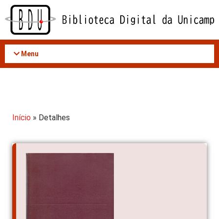
Acessar
o
conteúdo
Menu
Início
» Detalhes