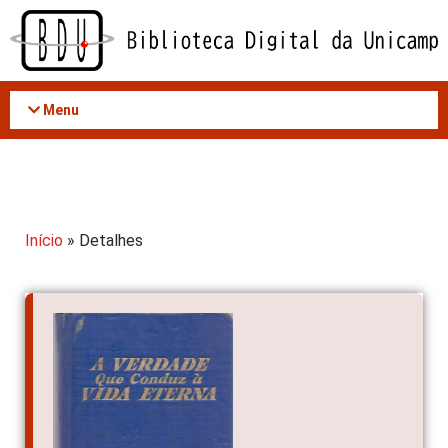
Acessar
o
conteúdo
Menu
Início
» Detalhes