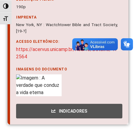
190p
Alternar alto contraste
IMPRENTA
Alternar tamanho da fonte
New York, NY : Wactchtower Bible and Tract Society,
[19-?]
ACESSO ELETRÔNICO:
https://acervus.unicamp.br/Acervo/Detalhe/41
2564
IMAGENS DO DOCUMENTO
INDICADORES