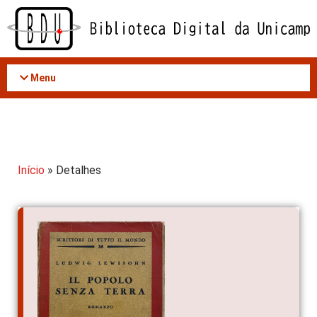
Acessar
o
conteúdo
Menu
Início
» Detalhes