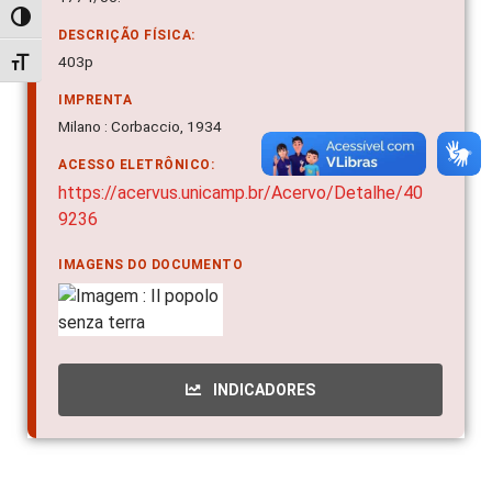
Alternar alto contraste
DESCRIÇÃO FÍSICA:
403p
Alternar tamanho da fonte
IMPRENTA
Milano : Corbaccio, 1934
ACESSO ELETRÔNICO:
https://acervus.unicamp.br/Acervo/Detalhe/40
9236
IMAGENS DO DOCUMENTO
INDICADORES