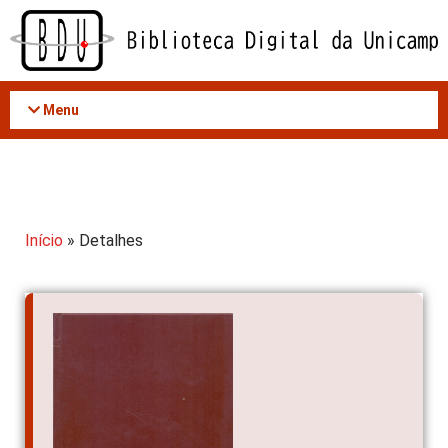
Acessar
o
conteúdo
Menu
Início
» Detalhes