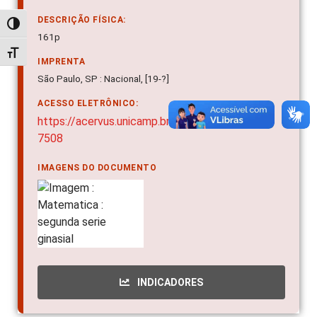
DESCRIÇÃO FÍSICA:
Alternar alto contraste
161p
Alternar tamanho da fonte
IMPRENTA
São Paulo, SP : Nacional, [19-?]
ACESSO ELETRÔNICO:
https://acervus.unicamp.br/Acervo/Detalhe/40
7508
IMAGENS DO DOCUMENTO
INDICADORES