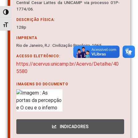
Central Cesar Lattes da UNICAMP via processo 01P-
1774/06.
Alternar alto contraste
DESCRIÇÃO FÍSICA:
Alternar tamanho da fonte
128p
IMPRENTA
Rio de Janeiro, RJ : Civilização Brasileira, 1965
ACESSO ELETRÔNICO:
https://acervus.unicamp.br/Acervo/Detalhe/40
5580
IMAGENS DO DOCUMENTO
INDICADORES