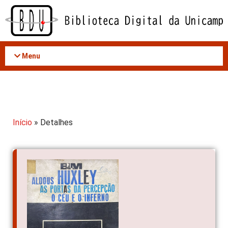
Acessar
o
conteúdo
Menu
Início
» Detalhes