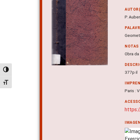
AUTOR(
P. Auber
PALAV
Geometr
NOTAS
Obra da
DESCRI
Alternar alto contraste
377p il
Alternar tamanho da fonte
IMPRE
Paris : 
ACESSO
https:
IMAGE