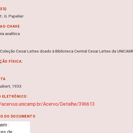
ES)
t ; G. Papelier
RAS-CHAVE
ia analítica
 Coleção Cesar Lattes doado à Biblioteca Central Cesar Lattes da UNICA
ÇÃO FÍSICA:
NTA
Vuibert, 1933
 ELETRÔNICO:
//acervus.unicamp.br/Acervo/Detalhe/396613
NS DO DOCUMENTO