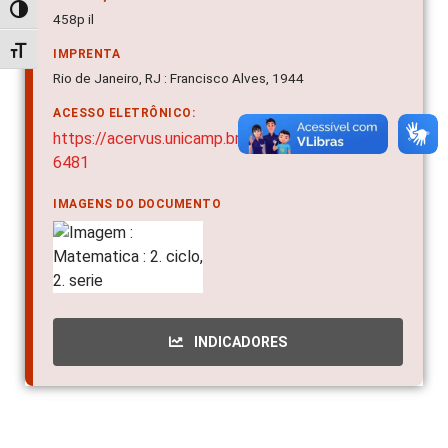
Alternar alto contraste
458p il
Alternar tamanho da fonte
IMPRENTA
Rio de Janeiro, RJ : Francisco Alves, 1944
ACESSO ELETRÔNICO:
https://acervus.unicamp.br/Acervo/Detalhe/39
6481
IMAGENS DO DOCUMENTO
INDICADORES