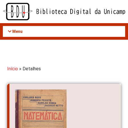
Acessar
o
conteúdo
Menu
Início
» Detalhes