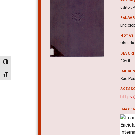
editor:
PALAV
Enciclo
NOTAS
Obra da
DESCRI
20v il
Alternar alto contraste
IMPRE
Alternar tamanho da fonte
São Paul
ACESSO
https:
IMAGE