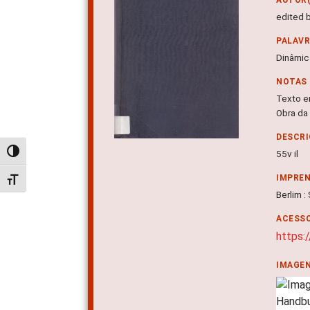
edited 
PALAV
Dinâmica
NOTAS
Texto e
Obra da
DESCRI
Alternar alto contraste
55v il
IMPRE
Alternar tamanho da fonte
Berlim :
ACESSO
https:
IMAGE