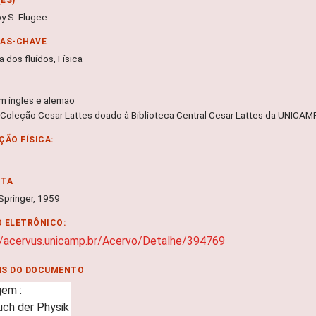
by S. Flugee
RAS-CHAVE
 dos fluídos, Física
m ingles e alemao
 Coleção Cesar Lattes doado à Biblioteca Central Cesar Lattes da UNICA
ÇÃO FÍSICA:
NTA
 Springer, 1959
 ELETRÔNICO:
//acervus.unicamp.br/Acervo/Detalhe/394769
NS DO DOCUMENTO