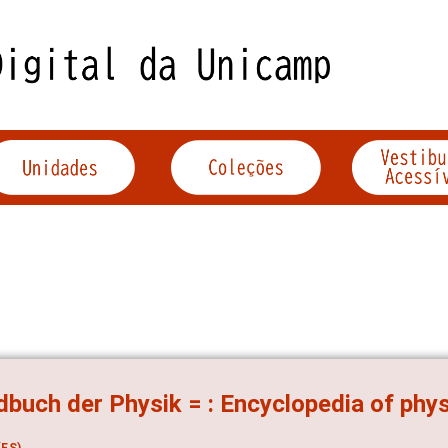
buch der Physik = : Encyclopedia of phy
ES)