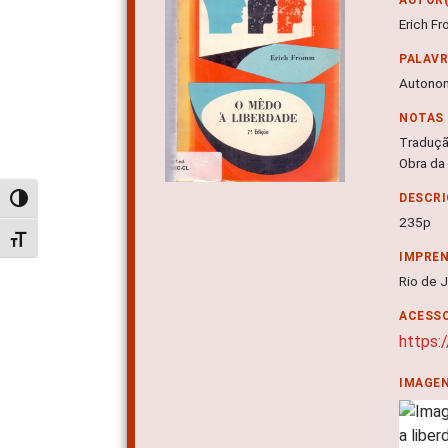
Erich Fr
PALAV
Autonom
NOTAS
Traduçã
Obra da
DESCRI
Alternar alto contraste
235p
Alternar tamanho da fonte
IMPRE
Rio de J
ACESSO
https:
IMAGE