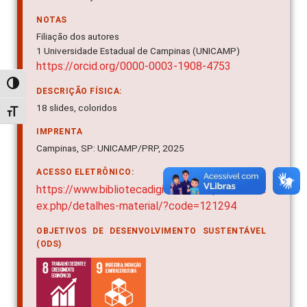
NOTAS
Filiação dos autores
1 Universidade Estadual de Campinas (UNICAMP)
https://orcid.org/0000-0003-1908-4753
Alternar alto contraste
DESCRIÇÃO FÍSICA:
18 slides, coloridos
Alternar tamanho da fonte
IMPRENTA
Campinas, SP: UNICAMP/PRP, 2025
ACESSO ELETRÔNICO:
https://www.bibliotecadigital.unicamp.br/bd/ind
ex.php/detalhes-material/?code=121294
OBJETIVOS DE DESENVOLVIMENTO SUSTENTÁVEL
(ODS)