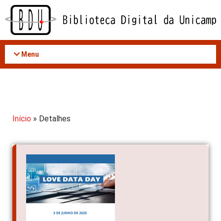
Acessar
o
conteúdo
Menu
Início
» Detalhes