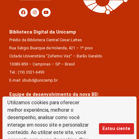
Biblioteca Digital da Unicamp
Prédio da Biblioteca Central Cesar Lattes
Rua Sérgio Buarque de Holanda, 421 – 1º piso
Cidade Universitária “Zeferino Vaz” – Barão Geraldo
13083-859 – Campinas – SP – Brasil
Tel.: (19) 3521-6493
E-mail: sbubd@unicamp.br
Equipe de desenvolvimento da nova BD:
Utilizamos cookies para oferecer
Keite Aparecida Duarte
melhor experiência, melhorar o
Márcio Vinícius De Jesus Almeida
desempenho, analisar como você
Saul Victor De Castro E Silva
interage em nosso site e personalizar
Estou ciente
conteúdo. Ao utilizar este site, você
A Biblioteca Digital da Unicamp está licenciado com uma Licença Creative Commons –