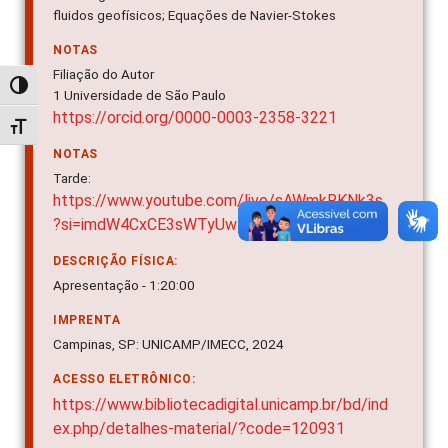
fluidos geofísicos; Equações de Navier-Stokes
NOTAS
Filiação do Autor
Alternar alto contraste
1 Universidade de São Paulo
https://orcid.org/0000-0003-2358-3221
Alternar tamanho da fonte
NOTAS
Tarde:
https://www.youtube.com/live/sAWmkRKNk3s
?si=imdW4CxCE3sWTyUw
DESCRIÇÃO FÍSICA:
Apresentação - 1:20:00
IMPRENTA
Campinas, SP: UNICAMP/IMECC, 2024
ACESSO ELETRÔNICO:
https://www.bibliotecadigital.unicamp.br/bd/ind
ex.php/detalhes-material/?code=120931