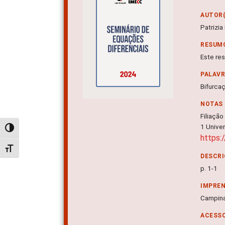
AUTOR(
Patrizia
RESUM
Este re
PALAV
Bifurca
NOTAS
Filiação
1 Univer
Alternar alto contraste
https:
Alternar tamanho da fonte
DESCRI
p. 1-1
IMPRE
Campina
ACESSO