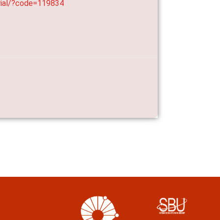
erial/?code=119834