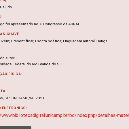
 Paludo
O
tigo foi apresentado no XI Congresso da ABRACE
RAS-CHAVE
uvem; Presentificar; Escrita poética; Linguagem autoral; Dança
 do autor
rsidade Federal do Rio Grande do Sul
ÇÃO FÍSICA:
NTA
s, SP: UNICAMP/IA, 2021
 ELETRÔNICO:
//www.bibliotecadigital.unicamp.br/bd/index.php/detalhes-mat