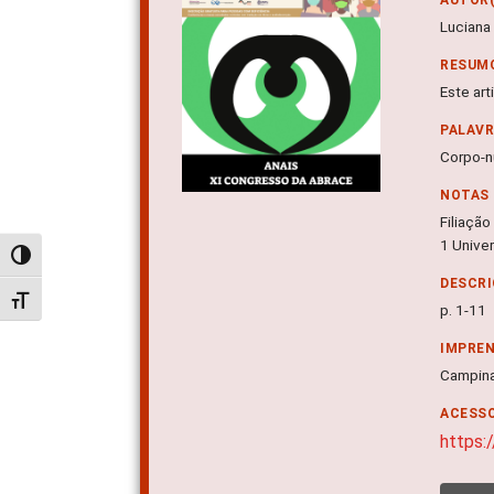
Luciana
RESUM
Este ar
PALAV
Corpo-n
NOTAS
Filiação
1 Unive
Alternar alto contraste
DESCRI
Alternar tamanho da fonte
p. 1-11
IMPRE
Campina
ACESSO
https: