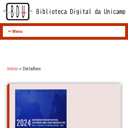
Acessar
o
conteúdo
Menu
Início
» Detalhes