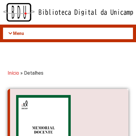
Acessar
o
conteúdo
Menu
Início
» Detalhes