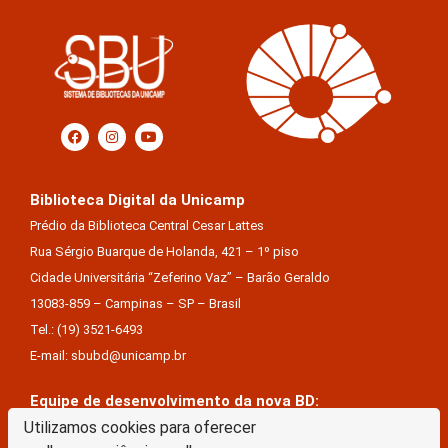
Biblioteca Digital da Unicamp
Prédio da Biblioteca Central Cesar Lattes
Rua Sérgio Buarque de Holanda, 421 – 1º piso
Cidade Universitária “Zeferino Vaz” – Barão Geraldo
13083-859 – Campinas – SP – Brasil
Tel.: (19) 3521-6493
E-mail: sbubd@unicamp.br
Equipe de desenvolvimento da nova BD:
Utilizamos cookies para oferecer
Keite Aparecida Duarte