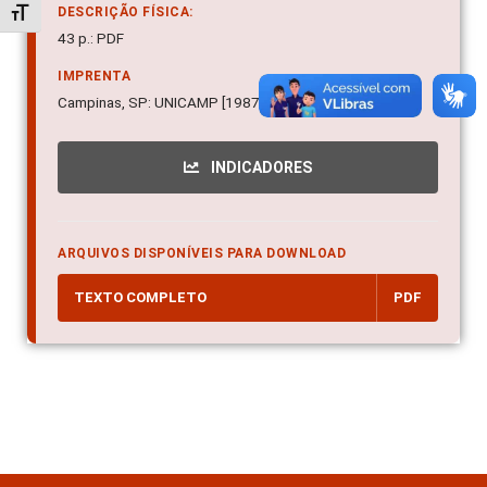
DESCRIÇÃO FÍSICA:
Alternar tamanho da fonte
43 p.: PDF
IMPRENTA
Campinas, SP: UNICAMP [1987]
INDICADORES
ARQUIVOS DISPONÍVEIS PARA DOWNLOAD
TEXTO COMPLETO
PDF