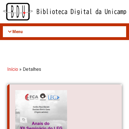
Acessar
o
conteúdo
Menu
Início
» Detalhes