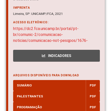
IMPRENTA
Limeira, SP: UNICAMP/FCA, 2021
ACESSO ELETRÔNICO:
https://dc2.fca.unicamp.br/portal/pt-
br/comunic-2/comunicacao-
noticias/comunicacao-not-pesqpos/1676-
INDICADORES
ARQUIVOS DISPONÍVEIS PARA DOWNLOAD
SUMÁRIO
PDF
PALESTRANTES
PDF
PROGRAMAÇÃO
PDF