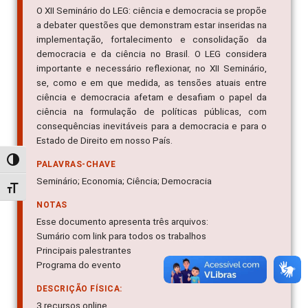
O XII Seminário do LEG: ciência e democracia se propõe
a debater questões que demonstram estar inseridas na
implementação, fortalecimento e consolidação da
democracia e da ciência no Brasil. O LEG considera
importante e necessário reflexionar, no XII Seminário,
se, como e em que medida, as tensões atuais entre
ciência e democracia afetam e desafiam o papel da
ciência na formulação de políticas públicas, com
consequências inevitáveis para a democracia e para o
Estado de Direito em nosso País.
Alternar alto contraste
PALAVRAS-CHAVE
Seminário; Economia; Ciência; Democracia
Alternar tamanho da fonte
NOTAS
Esse documento apresenta três arquivos:
Sumário com link para todos os trabalhos
Principais palestrantes
Programa do evento
DESCRIÇÃO FÍSICA:
3 recursos online