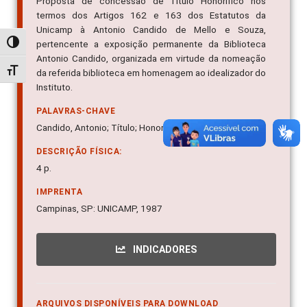
Proposta de concessão de Título Honorífico nos
termos dos Artigos 162 e 163 dos Estatutos da
Unicamp à Antonio Candido de Mello e Souza,
pertencente a exposição permanente da Biblioteca
Alternar alto contraste
Antonio Candido, organizada em virtude da nomeação
Alternar tamanho da fonte
da referida biblioteca em homenagem ao idealizador do
Instituto.
PALAVRAS-CHAVE
Candido, Antonio; Título; Honoris Causa
DESCRIÇÃO FÍSICA:
4 p.
IMPRENTA
Campinas, SP: UNICAMP, 1987
INDICADORES
ARQUIVOS DISPONÍVEIS PARA DOWNLOAD