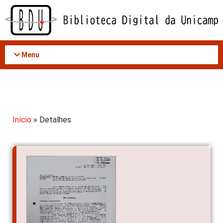
Acessar
o
conteúdo
Menu
Início
» Detalhes