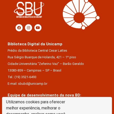
Biblioteca Digital da Unicamp
Prédio da Biblioteca Central Cesar Lattes
Rua Sérgio Buarque de Holanda, 421 – 1º piso
Cidade Universitária “Zeferino Vaz” – Barão Geraldo
13083-859 – Campinas – SP – Brasil
Tel.: (19) 3521-6493
E-mail: sbubd@unicamp.br
Equipe de desenvolvimento da nova BD:
Keite Aparecida Duarte
Utilizamos cookies para oferecer
melhor experiência, melhorar o
Márcio Vinícius De Jesus Almeida