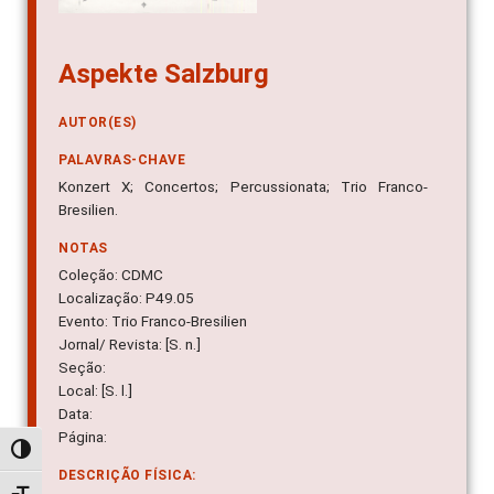
Aspekte Salzburg
AUTOR(ES)
PALAVRAS-CHAVE
Konzert X; Concertos; Percussionata; Trio Franco-
Bresilien.
NOTAS
Coleção: CDMC
Localização: P49.05
Evento: Trio Franco-Bresilien
Jornal/ Revista: [S. n.]
Seção:
Local: [S. l.]
Data:
Página:
Alternar alto contraste
DESCRIÇÃO FÍSICA: