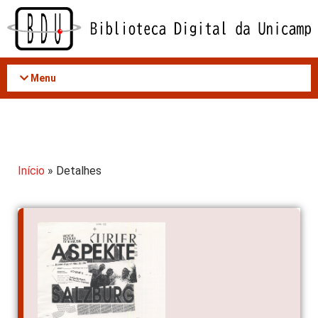
Acessar
o
conteúdo
Menu
Início
» Detalhes