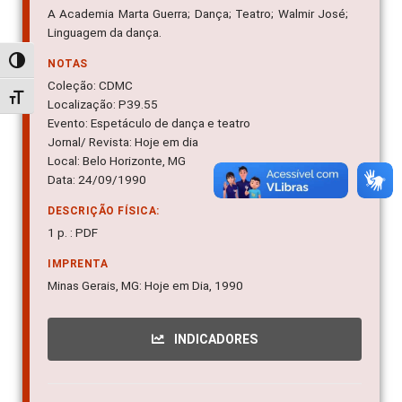
A Academia Marta Guerra; Dança; Teatro; Walmir José;
Linguagem da dança.
Alternar alto contraste
NOTAS
Coleção: CDMC
Alternar tamanho da fonte
Localização: P39.55
Evento: Espetáculo de dança e teatro
Jornal/ Revista: Hoje em dia
Local: Belo Horizonte, MG
Data: 24/09/1990
DESCRIÇÃO FÍSICA:
1 p. : PDF
IMPRENTA
Minas Gerais, MG: Hoje em Dia, 1990
INDICADORES