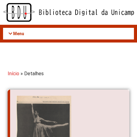
Acessar
o
conteúdo
Menu
Início
» Detalhes