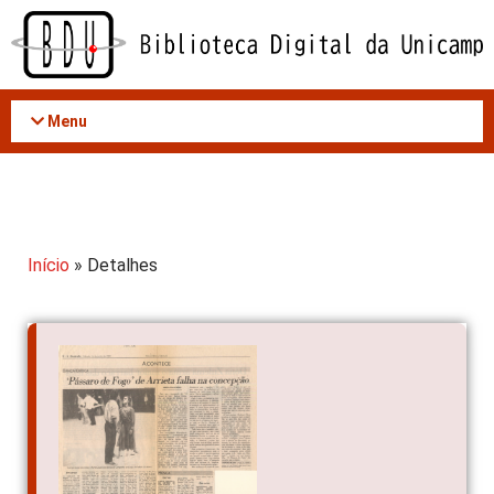
Acessar
o
conteúdo
Menu
Início
» Detalhes