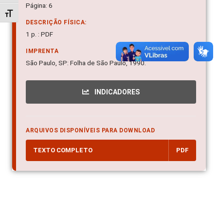
Página: 6
Alternar tamanho da fonte
DESCRIÇÃO FÍSICA:
1 p. : PDF
IMPRENTA
São Paulo, SP: Folha de São Paulo, 1990.
INDICADORES
ARQUIVOS DISPONÍVEIS PARA DOWNLOAD
TEXTO COMPLETO
PDF