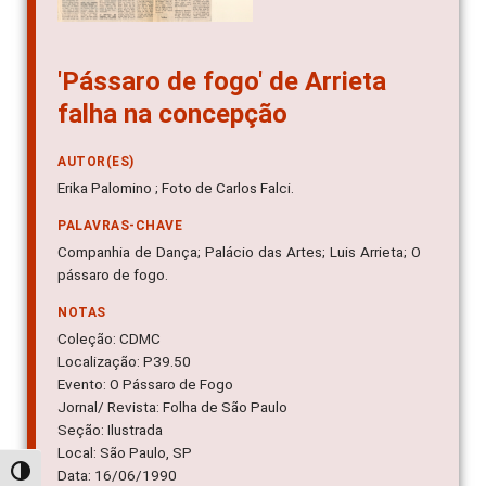
'Pássaro de fogo' de Arrieta
falha na concepção
AUTOR(ES)
Erika Palomino ; Foto de Carlos Falci.
PALAVRAS-CHAVE
Companhia de Dança; Palácio das Artes; Luis Arrieta; O
pássaro de fogo.
NOTAS
Coleção: CDMC
Localização: P39.50
Evento: O Pássaro de Fogo
Jornal/ Revista: Folha de São Paulo
Seção: Ilustrada
Local: São Paulo, SP
Alternar alto contraste
Data: 16/06/1990