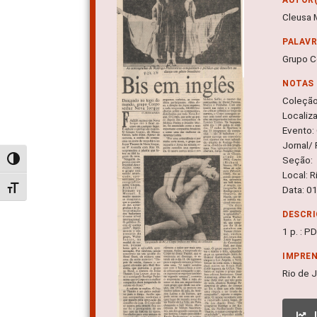
Cleusa 
PALAV
Grupo C
NOTAS
Coleçã
Localiz
Evento:
Jornal/ 
Seção:
Alternar alto contraste
Local: R
Alternar tamanho da fonte
Data: 0
DESCRI
1 p. : P
IMPRE
Rio de J