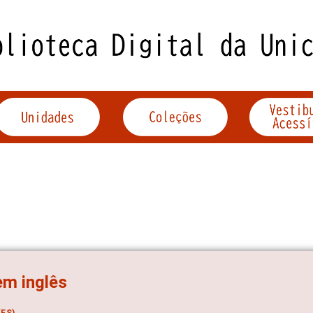
em inglês
ES)