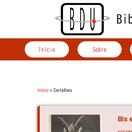
Acessar
o
conteúdo
Início
» Detalhes
Bis 
AUTOR(