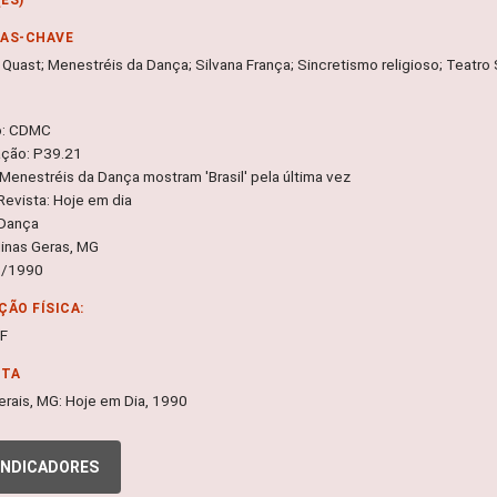
RAS-CHAVE
 Quast; Menestréis da Dança; Silvana França; Sincretismo religioso; Teatro
o: CDMC
ação: P39.21
 Menestréis da Dança mostram 'Brasil' pela última vez
Revista: Hoje em dia
 Dança
Minas Geras, MG
1/1990
ÇÃO FÍSICA:
DF
NTA
erais, MG: Hoje em Dia, 1990
INDICADORES