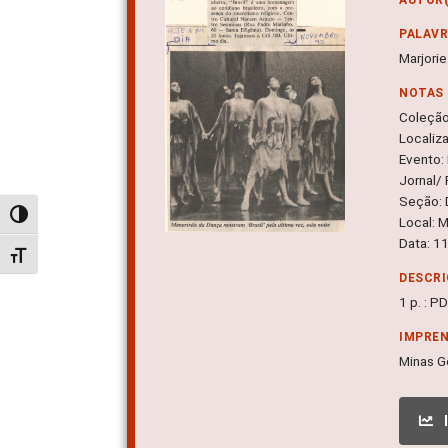
PALAV
Marjorie
NOTAS
Coleçã
Localiz
Evento:
Jornal/ 
Seção:
Alternar alto contraste
Local: 
Data: 1
Alternar tamanho da fonte
DESCRI
1 p. : P
IMPRE
Minas G