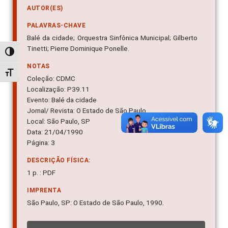
AUTOR(ES)
PALAVRAS-CHAVE
Balé da cidade; Orquestra Sinfônica Municipal; Gilberto
Tinetti; Pierre Dominique Ponelle.
Alternar alto contraste
NOTAS
Alternar tamanho da fonte
Coleção: CDMC
Localização: P39.11
Evento: Balé da cidade
Jornal/ Revista: O Estado de São Paulo
Local: São Paulo, SP
Data: 21/04/1990
Página: 3
DESCRIÇÃO FÍSICA:
1 p. : PDF
IMPRENTA
São Paulo, SP: O Estado de São Paulo, 1990.