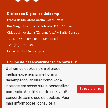
Biblioteca Digital da Unicamp
Prédio da Biblioteca Central Cesar Lattes
Rua Sérgio Buarque de Holanda, 421 – 1º piso
Cidade Universitária “Zeferino Vaz” – Barão Geraldo
13083-859 – Campinas – SP – Brasil
Tel.: (19) 3521-6493
E-mail: sbubd@unicamp.br
Equipe de desenvolvimento da nova BD:
Keite Aparecida Duarte
Utilizamos cookies para oferecer
melhor experiência, melhorar o
Márcio Vinícius De Jesus Almeida
desempenho, analisar como você
Saul Victor De Castro E Silva
interage em nosso site e personalizar
Estou ciente
conteúdo. Ao utilizar este site, você
A Biblioteca Digital da Unicamp está licenciado com uma Licença Creative Commons –
concorda com o uso de cookies. Para
Atribuição Sem Derivações 4.0 Internacional
mais informações, consulte a