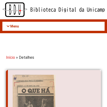
Acessar
o
conteúdo
Menu
Início
» Detalhes