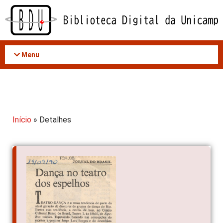
Acessar
o
conteúdo
Menu
Início
» Detalhes