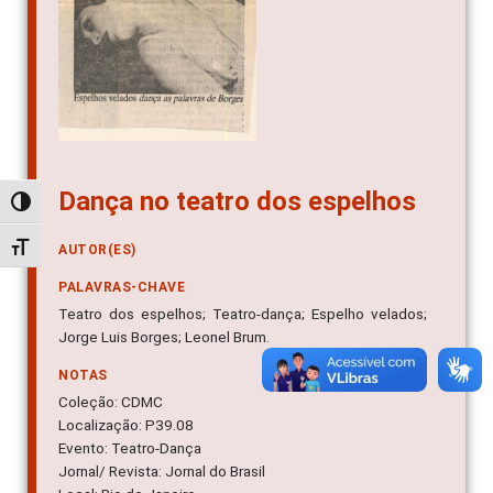
Dança no teatro dos espelhos
Alternar alto contraste
Alternar tamanho da fonte
AUTOR(ES)
PALAVRAS-CHAVE
Teatro dos espelhos; Teatro-dança; Espelho velados;
Jorge Luis Borges; Leonel Brum.
NOTAS
Coleção: CDMC
Localização: P39.08
Evento: Teatro-Dança
Jornal/ Revista: Jornal do Brasil