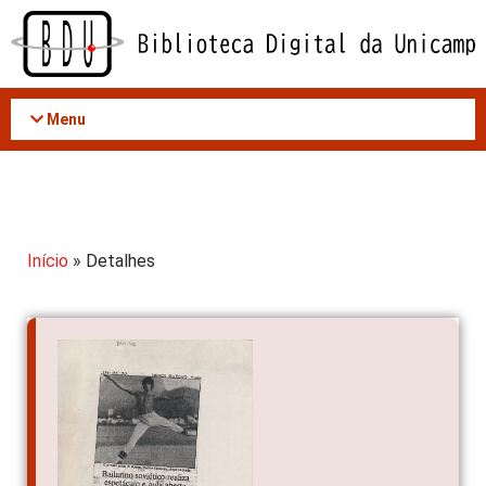
Acessar
o
conteúdo
Menu
Início
» Detalhes