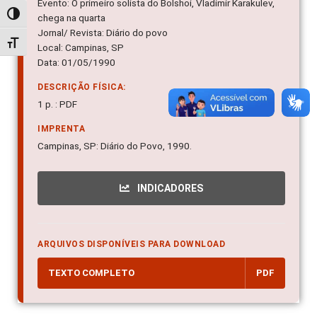
Evento: O primeiro solista do Bolshoi, Vladimir Karakulev,
Alternar alto contraste
chega na quarta
Jornal/ Revista: Diário do povo
Alternar tamanho da fonte
Local: Campinas, SP
Data: 01/05/1990
DESCRIÇÃO FÍSICA:
1 p. : PDF
IMPRENTA
Campinas, SP: Diário do Povo, 1990.
INDICADORES
ARQUIVOS DISPONÍVEIS PARA DOWNLOAD
TEXTO COMPLETO
PDF