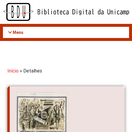
Acessar
o
conteúdo
Menu
Início
» Detalhes