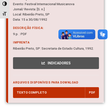
Evento: Festival Internacional Musicanova
Alternar alto contraste
Jornal/ Revista: [S. n.]
Local: Ribeirão Preto, SP
Alternar tamanho da fonte
Data: 15 a 30/08/1992
DESCRIÇÃO FÍSICA:
9 p. : PDF
IMPRENTA
Ribeirão Preto, SP: Secretaria de Estado Cultura, 1992.
INDICADORES
ARQUIVOS DISPONÍVEIS PARA DOWNLOAD
TEXTO COMPLETO
PDF