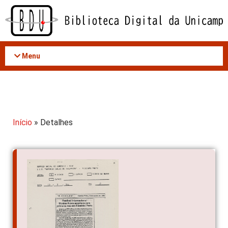
Acessar
o
conteúdo
Menu
Início
» Detalhes