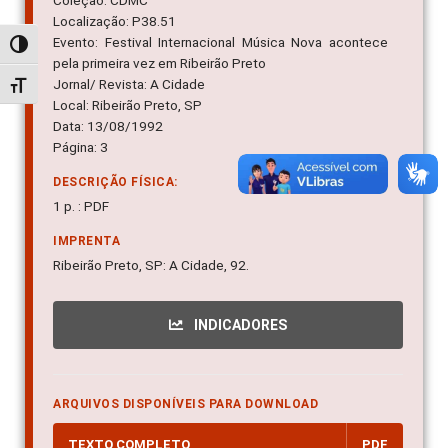
Coleção: CDMC
Localização: P38.51
Evento: Festival Internacional Música Nova acontece
Alternar alto contraste
pela primeira vez em Ribeirão Preto
Jornal/ Revista: A Cidade
Alternar tamanho da fonte
Local: Ribeirão Preto, SP
Data: 13/08/1992
Página: 3
DESCRIÇÃO FÍSICA:
1 p. : PDF
IMPRENTA
Ribeirão Preto, SP: A Cidade, 92.
INDICADORES
ARQUIVOS DISPONÍVEIS PARA DOWNLOAD
TEXTO COMPLETO
PDF