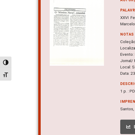
PALAV
XXVI Fe
Marcelo
NOTAS
Coleçã
Localiz
Evento:
Jornal/ 
Alternar alto contraste
Local: 
Data: 2
Alternar tamanho da fonte
DESCRI
1 p. : P
IMPRE
Santos, 