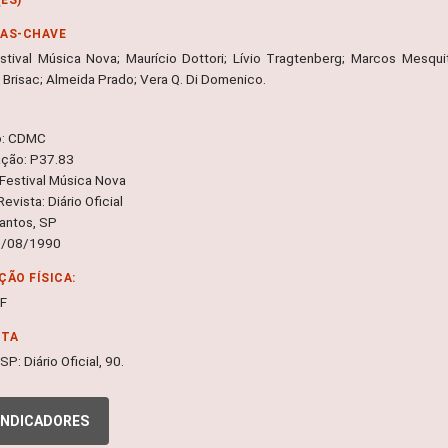
RAS-CHAVE
stival Música Nova; Maurício Dottori; Lívio Tragtenberg; Marcos Mesqui
 Brisac; Almeida Prado; Vera Q. Di Domenico.
o: CDMC
ação: P37.83
 Festival Música Nova
Revista: Diário Oficial
Santos, SP
3/08/1990
ÇÃO FÍSICA:
DF
NTA
SP: Diário Oficial, 90.
INDICADORES