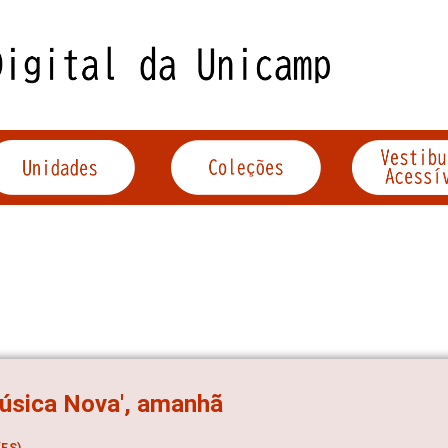
úsica Nova', amanhã
ES)