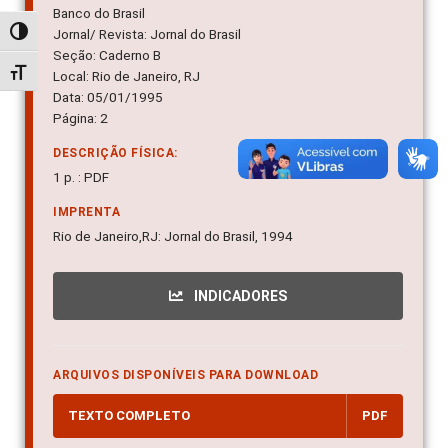
Banco do Brasil
Jornal/ Revista: Jornal do Brasil
Alternar alto contraste
Seção: Caderno B
Alternar tamanho da fonte
Local: Rio de Janeiro, RJ
Data: 05/01/1995
Página: 2
DESCRIÇÃO FÍSICA:
1 p. : PDF
IMPRENTA
Rio de Janeiro,RJ: Jornal do Brasil, 1994
INDICADORES
ARQUIVOS DISPONÍVEIS PARA DOWNLOAD
TEXTO COMPLETO
PDF