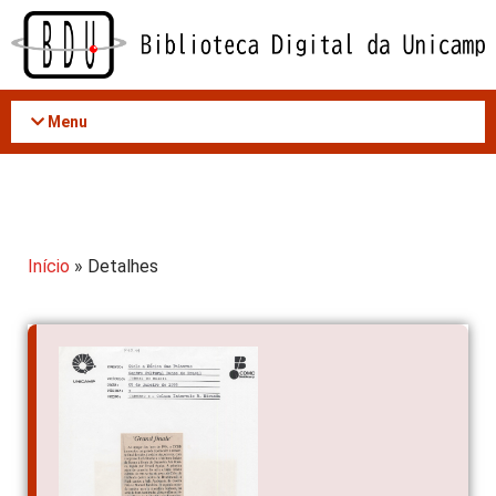
Acessar
o
conteúdo
Menu
Início
» Detalhes