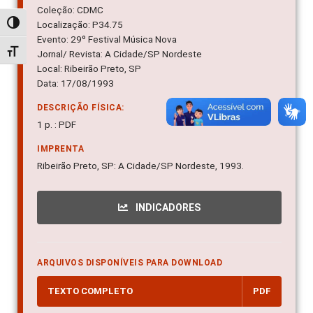
Coleção: CDMC
Localização: P34.75
Alternar alto contraste
Evento: 29º Festival Música Nova
Alternar tamanho da fonte
Jornal/ Revista: A Cidade/SP Nordeste
Local: Ribeirão Preto, SP
Data: 17/08/1993
DESCRIÇÃO FÍSICA:
1 p. : PDF
IMPRENTA
Ribeirão Preto, SP: A Cidade/SP Nordeste, 1993.
INDICADORES
ARQUIVOS DISPONÍVEIS PARA DOWNLOAD
TEXTO COMPLETO
PDF