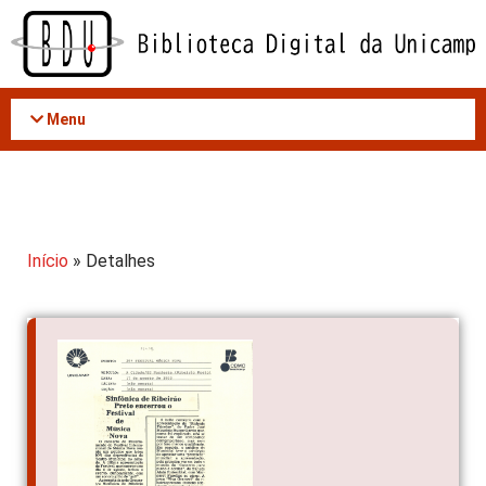
Acessar
o
conteúdo
Menu
Início
» Detalhes