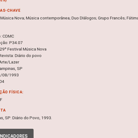
RAS-CHAVE
l Música Nova; Música contemporânea; Duo DIálogos; Grupo Francês; Fátim
o: CDMC
ação: P34.07
 29º Festival Música Nova
Revista: Diário do povo
Arte/Lazer
Campinas, SP
5/08/1993
 04
ÇÃO FÍSICA:
DF
NTA
s, SP: Diário do Povo, 1993.
INDICADORES