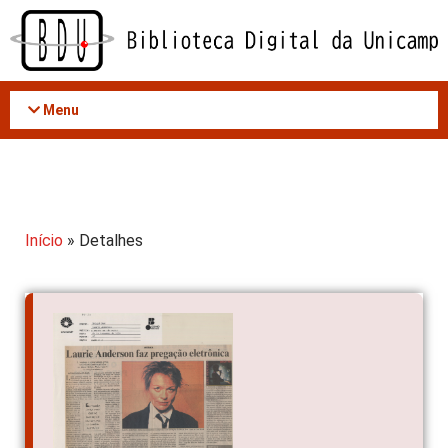
Acessar
o
conteúdo
Menu
Início
» Detalhes