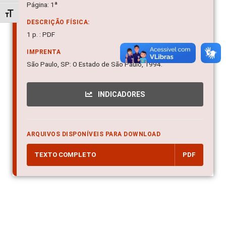
Página: 1ª
Alternar tamanho da fonte
DESCRIÇÃO FÍSICA:
1 p. : PDF
IMPRENTA
São Paulo, SP: O Estado de São Paulo, 1994.
INDICADORES
ARQUIVOS DISPONÍVEIS PARA DOWNLOAD
TEXTO COMPLETO
PDF