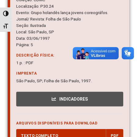
Localização: P30.24
Evento: Grupo holandês lança jovens coreográfos.
Alternar alto contraste
Jornal/ Revista: Folha de São Paulo
Seção: Ilustrada
Alternar tamanho da fonte
Local: São Paulo, SP
Data: 03/06/1997
Página: 5
DESCRIÇÃO FÍSICA:
1 p. : PDF
IMPRENTA
São Paulo, SP; Folha de São Paulo, 1997.
INDICADORES
ARQUIVOS DISPONÍVEIS PARA DOWNLOAD
TEXTO COMPLETO
PDF