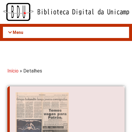
Acessar
o
conteúdo
Menu
Início
» Detalhes