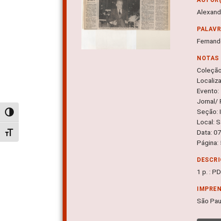
Alexand
PALAV
Fernand
NOTAS
Coleçã
Localiz
Evento: 
Jornal/ 
Seção: I
Alternar alto contraste
Local: 
Data: 0
Alternar tamanho da fonte
Página:
DESCRI
1 p. : P
IMPRE
São Paul