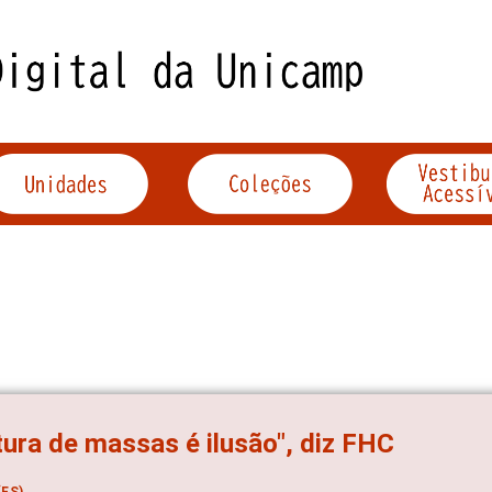
tura de massas é ilusão", diz FHC
ES)