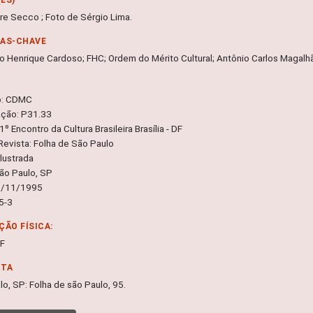
re Secco ; Foto de Sérgio Lima.
RAS-CHAVE
o Henrique Cardoso; FHC; Ordem do Mérito Cultural; Antônio Carlos Magalhã
o: CDMC
ação: P31.33
1º Encontro da Cultura Brasileira Brasília - DF
Revista: Folha de São Paulo
lustrada
São Paulo, SP
7/11/1995
 5-3
ÇÃO FÍSICA:
DF
NTA
o, SP: Folha de são Paulo, 95.