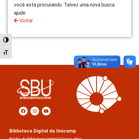
você está procurando. Talvez uma nova busca
ajude.
Voltar
Alternar alto contraste
Alternar tamanho da fonte
Biblioteca Digital da Unicamp
Prédio da Biblioteca Central Cesar Lattes