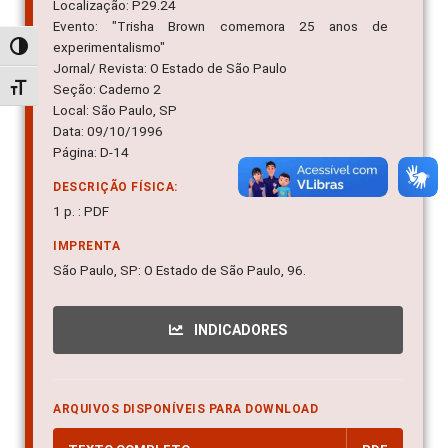
Localização: P29.24
Evento: "Trisha Brown comemora 25 anos de
experimentalismo"
Alternar alto contraste
Jornal/ Revista: O Estado de São Paulo
Seção: Caderno 2
Alternar tamanho da fonte
Local: São Paulo, SP
Data: 09/10/1996
Página: D-14
DESCRIÇÃO FÍSICA:
1 p. : PDF
IMPRENTA
São Paulo, SP: O Estado de São Paulo, 96.
INDICADORES
ARQUIVOS DISPONÍVEIS PARA DOWNLOAD