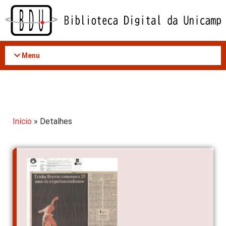
Acessar
o
conteúdo
Menu
Início
» Detalhes