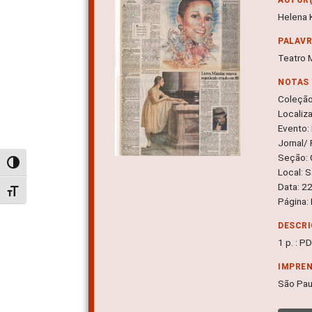
Helena 
PALAV
Teatro 
NOTAS
Coleçã
Localiz
Evento:
Jornal/
Seção: 
Alternar alto contraste
Local: 
Data: 2
Alternar tamanho da fonte
Página:
DESCRI
1 p. : P
IMPRE
São Pau