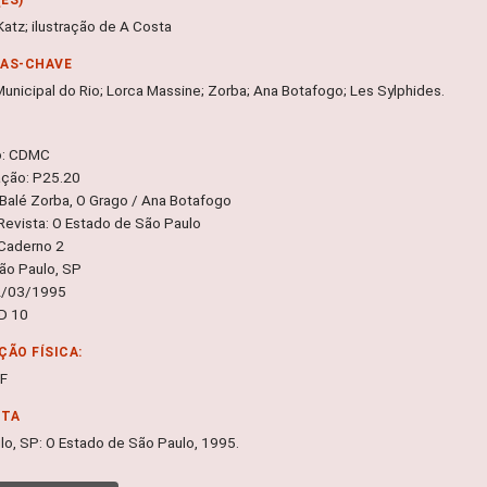
Katz; ilustração de A Costa
RAS-CHAVE
Municipal do Rio; Lorca Massine; Zorba; Ana Botafogo; Les Sylphides.
o: CDMC
ação: P25.20
 Balé Zorba, O Grago / Ana Botafogo
 Revista: O Estado de São Paulo
Caderno 2
São Paulo, SP
2/03/1995
 D 10
ÇÃO FÍSICA:
DF
NTA
lo, SP: O Estado de São Paulo, 1995.