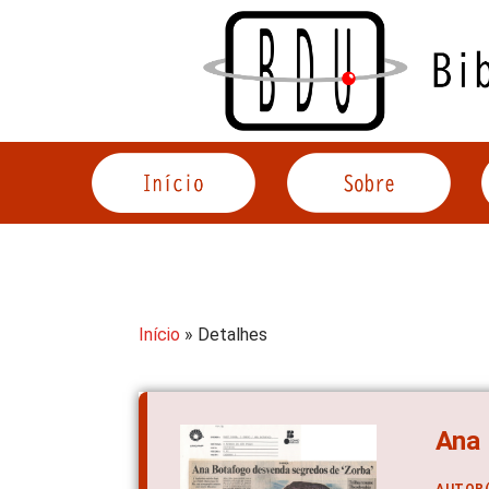
Acessar
o
conteúdo
Início
» Detalhes
Ana 
AUTOR(