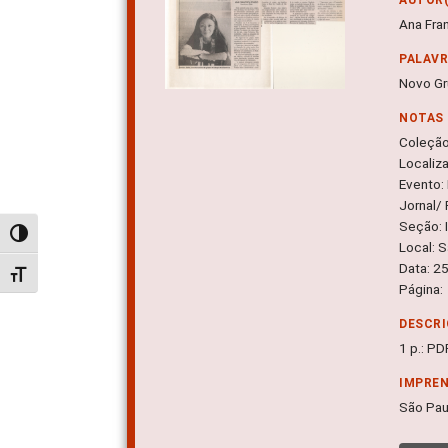
Ana Fra
PALAV
Novo Gr
NOTAS
Coleçã
Localiz
Evento:
Jornal/ 
Seção: I
Alternar alto contraste
Local: 
Data: 2
Alternar tamanho da fonte
Página:
DESCRI
1 p.: PD
IMPRE
São Pau