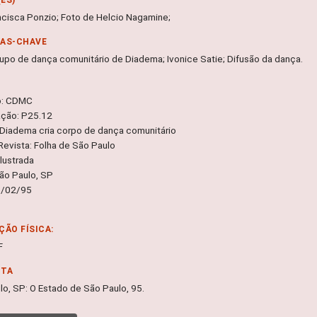
ncisca Ponzio; Foto de Helcio Nagamine;
RAS-CHAVE
upo de dança comunitário de Diadema; Ivonice Satie; Difusão da dança.
o: CDMC
ação: P25.12
 Diadema cria corpo de dança comunitário
Revista: Folha de São Paulo
lustrada
São Paulo, SP
5/02/95
ÇÃO FÍSICA:
F
NTA
lo, SP: O Estado de São Paulo, 95.