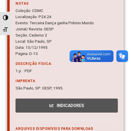
NOTAS
Coleção: CDMC
Localização: P24.24
Alternar alto contraste
Evento: Terceira Dança ganha Prêmio Mundo
Jornal/ Revista: OESP
Alternar tamanho da fonte
Seção: Caderno 2
Local: São Paulo, SP
Data: 15/12/1995
Página: D-13
DESCRIÇÃO FÍSICA:
1 p. : PDF
IMPRENTA
São Paulo, SP: OESP, 1995.
INDICADORES
ARQUIVOS DISPONÍVEIS PARA DOWNLOAD