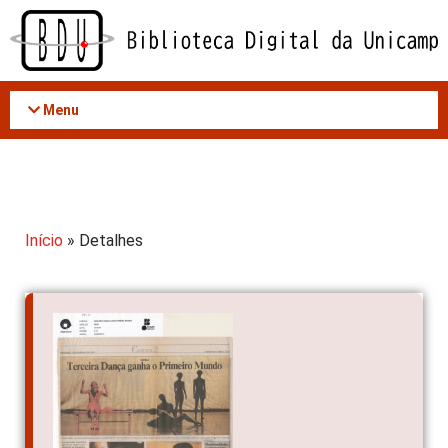
Acessar
o
conteúdo
Menu
Início
» Detalhes